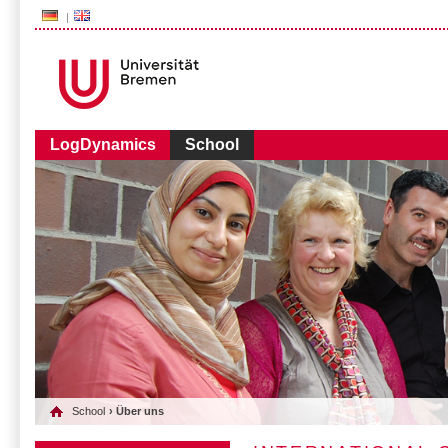
###AUDIENCE-BOX###
LogDynamics
School
School
› Über uns