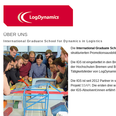
ÜBER UNS
International Graduate School for Dynamics in Logistics
Die
International Graduate Sch
strukturierten Promotionsausbil
Die IGS ist eingebettet in den 
der Hochschulen Bremen und Brem
Tätigkeitsfelder von Log
Dynami
Die IGS ist seit 2012 Partner i
Projekt
SSAPI
. Die ersten dre
der IGS-Absolvent:innen erfährt