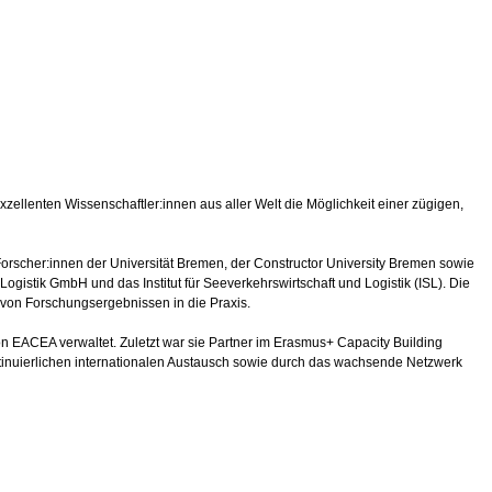
exzellenten Wissenschaftler:innen aus aller Welt die Möglichkeit einer zügigen,
n Forscher:innen der Universität Bremen, der Constructor University Bremen sowie
gistik GmbH und das Institut für Seeverkehrswirtschaft und Logistik (ISL). Die
von Forschungsergebnissen in die Praxis.
von EACEA verwaltet. Zuletzt war sie Partner im Erasmus+ Capacity Building
nuierlichen internationalen Austausch sowie durch das wachsende Netzwerk