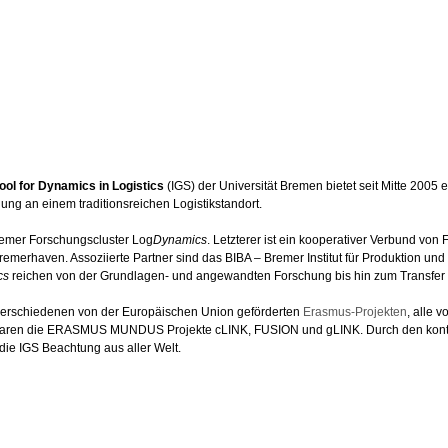
ool for Dynamics in Logistics
(IGS) der Universität Bremen bietet seit Mitte 2005 
dung an einem traditionsreichen Logistikstandort.
Bremer Forschungscluster Log
Dynamics
. Letzterer ist ein kooperativer Verbund vo
erhaven. Assoziierte Partner sind das BIBA – Bremer Institut für Produktion und Lo
cs
reichen von der Grundlagen- und angewandten Forschung bis hin zum Transfer 
n verschiedenen von der Europäischen Union geförderten
Erasmus-Projekten
, alle 
i waren die ERASMUS MUNDUS Projekte cLINK, FUSION und gLINK. Durch den konti
 die IGS Beachtung aus aller Welt.