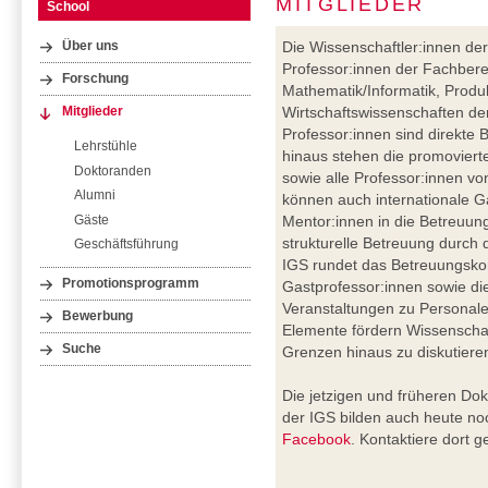
MITGLIEDER
School
Die Wissenschaftler:innen der
Über uns
Professor:innen der Fachberei
Forschung
Mathematik/Informatik, Produ
Wirtschaftswissenschaften der
Mitglieder
Professor:innen sind direkte
Lehrstühle
hinaus stehen die promoviert
Doktoranden
sowie alle Professor:innen vo
Alumni
können auch internationale G
Gäste
Mentor:innen in die Betreuung
strukturelle Betreuung durch 
Geschäftsführung
IGS rundet das Betreuungskon
Promotionsprogramm
Gastprofessor:innen sowie di
Veranstaltungen zu Personalen
Bewerbung
Elemente fördern Wissenschaft
Suche
Grenzen hinaus zu diskutiere
Die jetzigen und früheren Do
der IGS bilden auch heute noc
Facebook
. Kontaktiere dort 