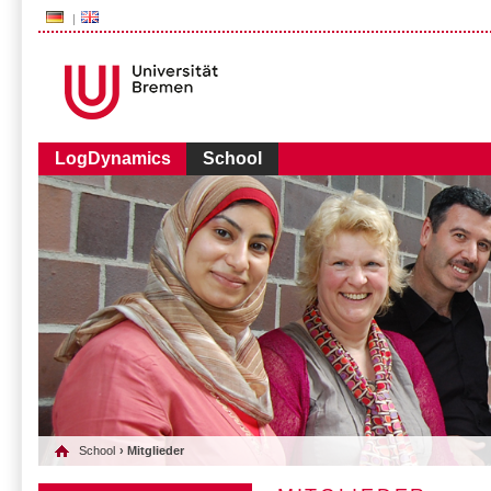
###AUDIENCE-BOX###
LogDynamics
School
School
› Mitglieder