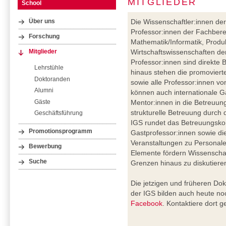
MITGLIEDER
School
Die Wissenschaftler:innen der
Über uns
Professor:innen der Fachberei
Forschung
Mathematik/Informatik, Produ
Wirtschaftswissenschaften der
Mitglieder
Professor:innen sind direkte
Lehrstühle
hinaus stehen die promoviert
Doktoranden
sowie alle Professor:innen vo
Alumni
können auch internationale G
Gäste
Mentor:innen in die Betreuung
strukturelle Betreuung durch 
Geschäftsführung
IGS rundet das Betreuungskon
Promotionsprogramm
Gastprofessor:innen sowie di
Veranstaltungen zu Personalen
Bewerbung
Elemente fördern Wissenschaft
Suche
Grenzen hinaus zu diskutiere
Die jetzigen und früheren Do
der IGS bilden auch heute noc
Facebook
. Kontaktiere dort 