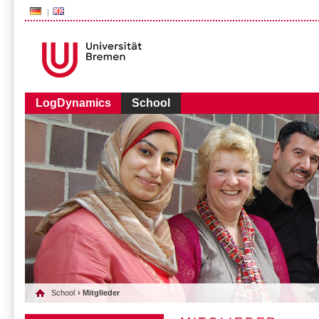
###AUDIENCE-BOX###
LogDynamics
School
School
› Mitglieder