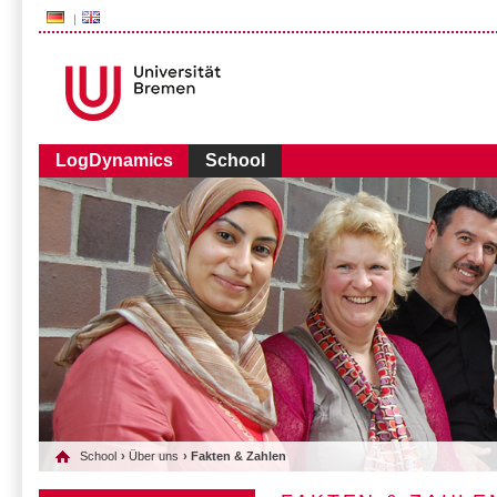
###AUDIENCE-BOX###
LogDynamics
School
School
›
Über uns
› Fakten & Zahlen