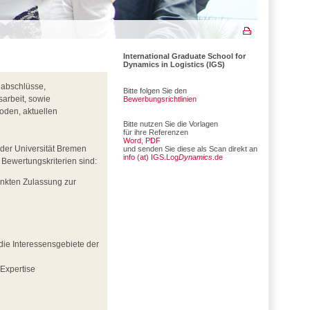
International Graduate School for
Dynamics in Logistics (IGS)
nabschlüsse,
Bitte folgen Sie den
arbeit, sowie
Bewerbungsrichtlinien
oden, aktuellen
Bitte nutzen Sie die Vorlagen
für ihre Referenzen
Word
,
PDF
der Universität Bremen
und senden Sie diese als Scan direkt an
info (at) IGS.Log
Dynamics
.de
 Bewertungskriterien sind:
änkten Zulassung zur
n die Interessensgebiete der
 Expertise