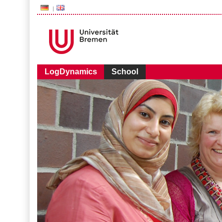
###AUDIENCE-BOX###
LogDynamics
School