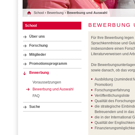
School
›
Bewerbung
› Bewerbung und Auswahl
BEWERBUNG 
School
Über uns
Für Ihre Bewerbung legen 
Sprachkenntnisse und Gut
Forschung
insbesondere einen Forsc
Literaturverweisen und Arb
Mitglieder
Promotionsprogramm
Die Bewerbungsunterlagen 
sowie danach, ob das vor
Bewerbung
Ausbildung (zumindest M
Voraussetzungen
Promotion)
Bewerbung und Auswahl
Forschungserfahrung
Veröffentlichungsliste
FAQ
Qualität des Forschungs
die strategische Einbi
Suche
Betreuenden und in das
die in der Internationa
Qualität der Englischken
Finanzierungsmöglichke