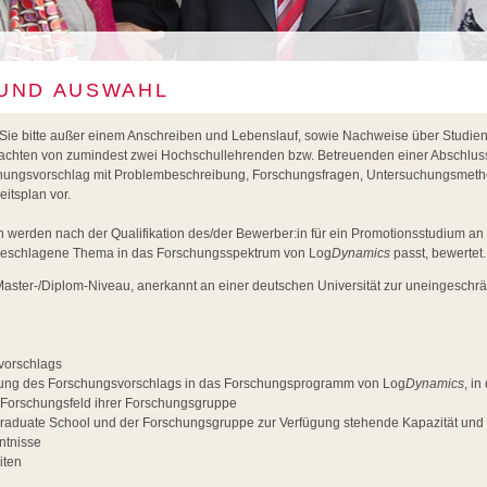
UND AUSWAHL
Sie bitte außer einem Anschreiben und Lebenslauf, sowie Nachweise über Studie
achten von zumindest zwei Hochschullehrenden bzw. Betreuenden einer Abschluss
hungsvorschlag mit Problembeschreibung, Forschungsfragen, Untersuchungsmeth
eitsplan vor.
werden nach der Qualifikation des/der Bewerber:in für ein Promotionsstudium an 
geschlagene Thema in das Forschungsspektrum von Log
Dynamics
passt, bewertet.
aster-/Diplom-Niveau, anerkannt an einer deutschen Universität zur uneingeschr
vorschlags
ndung des Forschungsvorschlags in das Forschungsprogramm von Log
Dynamics
, i
 Forschungsfeld ihrer Forschungsgruppe
l Graduate School und der Forschungsgruppe zur Verfügung stehende Kapazität und
ntnisse
iten