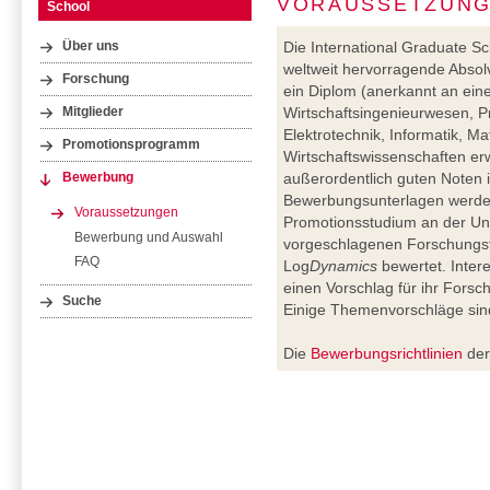
VORAUSSETZUN
School
Die International Graduate Sch
Über uns
weltweit hervorragende Absol
Forschung
ein Diplom (anerkannt an eine
Wirtschaftsingenieurwesen, P
Mitglieder
Elektrotechnik, Informatik, M
Promotionsprogramm
Wirtschaftswissenschaften er
außerordentlich guten Noten 
Bewerbung
Bewerbungsunterlagen werden h
Voraussetzungen
Promotionsstudium an der Uni
Bewerbung und Auswahl
vorgeschlagenen Forschungs
FAQ
Log
Dynamics
bewertet. Inter
einen Vorschlag für ihr Forsc
Suche
Einige Themenvorschläge si
Die
Bewerbungsrichtlinien
der