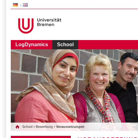
###AUDIENCE-BOX###
LogDynamics
School
School
›
Bewerbung
› Voraussetzungen